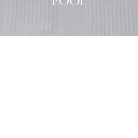
POOL
JUNIOR SUITE WITH PLUNGE
POOL
Wo Sie einzigartige Momente im Luxus erleben
können
Treten Sie in unsere Junior Suite mit Plunge-
Pool ein, in der Komfort und Verwöhnung
nahtlos ineinander übergehen, um ein
außergewöhnliches Erlebnis zu schaffen. Vom
ersten Schritt an werden Sie in einer
Umgebung begrüßt, die Luxus ausstrahlt.
Und Sie können nach draußen gehen und ein
erfrischendes Bad in Ihrem eigenen Plunge-